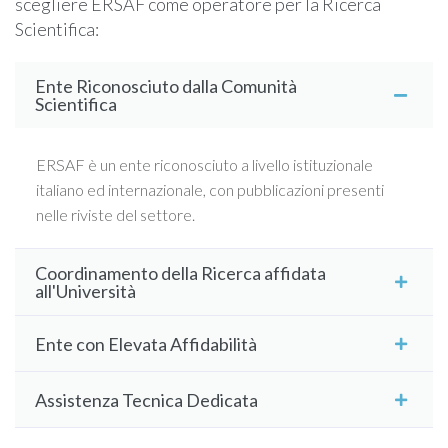
scegliere ERSAF come operatore per la Ricerca
Scientifica:
Ente Riconosciuto dalla Comunità
Scientifica
ERSAF è un ente riconosciuto a livello istituzionale
italiano ed internazionale, con pubblicazioni presenti
nelle riviste del settore.
Coordinamento della Ricerca affidata
all'Università
Ente con Elevata Affidabilità
ERSAF collabora con docenti Ordinari Universitari, nel
caso specifico i progetti KeepYouCare.it sono
Assistenza Tecnica Dedicata
coordinati dalla Facoltà di Ingegneria dell’Università
ERSAF possiede tutte le qualifiche necessarie per
Telematica eCampus.
sostenere e rendere aaffidabile un progetto di ricerca