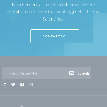
Non Perdere altro tempo chiedi di essere
contattato per scoprire i vantaggi della Ricerca
Scientifica.
CONTATTACI
Iscriviti